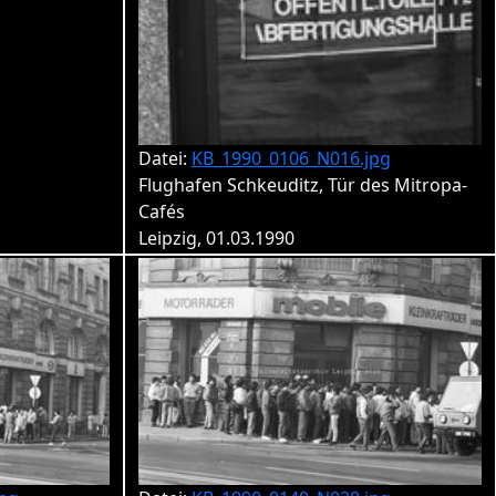
Datei:
KB_1990_0106_N016.jpg
Flughafen Schkeuditz, Tür des Mitropa-
Cafés
Leipzig, 01.03.1990