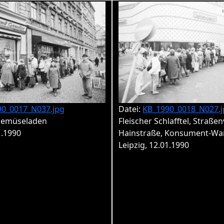
90_0017_N037.jpg
Datei:
KB_1990_0018_N027.j
Gemüseladen
Fleischer Schlafftel, Straße
1.1990
Hainstraße, Konsument-Wa
Leipzig, 12.01.1990