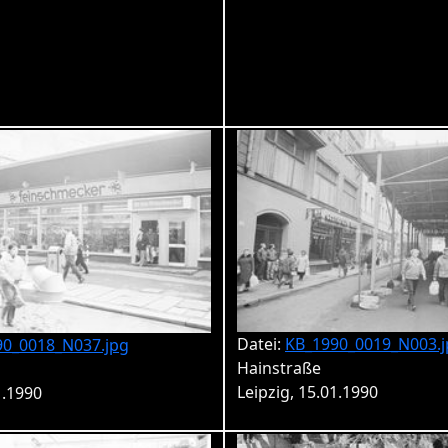
Datei:
KB_1990_0019_N003.j
90_0018_N037.jpg
Hainstraße
Leipzig, 15.01.1990
1.1990