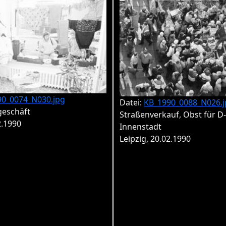
90_0074_N030.jpg
Datei:
KB_1990_0088_N026.j
geschäft
Straßenverkauf, Obst für D
2.1990
Innenstadt
Leipzig, 20.02.1990