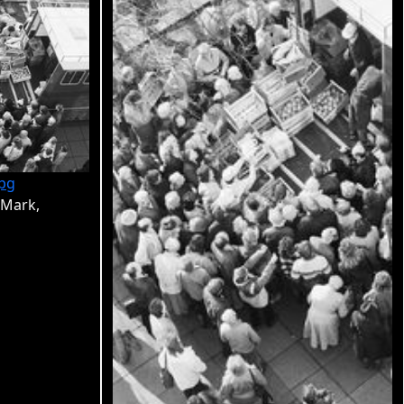
pg
-Mark,