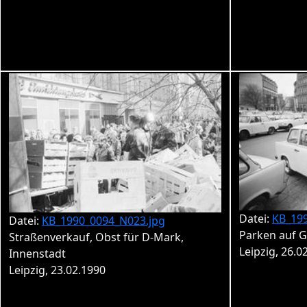
Datei:
KB_19
Datei:
KB_1990_0094_N023.jpg
Parken auf 
Straßenverkauf, Obst für D-Mark,
Leipzig, 26.0
Innenstadt
Leipzig, 23.02.1990