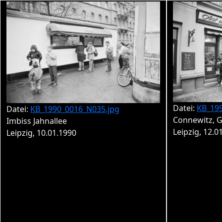
Datei:
KB_19
Datei:
KB_1990_0016_N035.jpg
Connewitz, 
Imbiss Jahnallee
Leipzig, 12.0
Leipzig, 10.01.1990