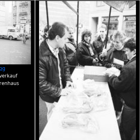
pg
nverkauf
renhaus