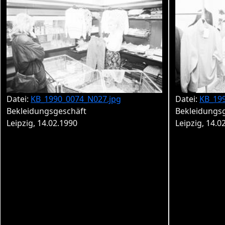
Datei:
KB_1990_0074_N027.jpg
Datei:
KB_19
Bekleidungsgeschäft
Bekleidungs
Leipzig, 14.02.1990
Leipzig, 14.0