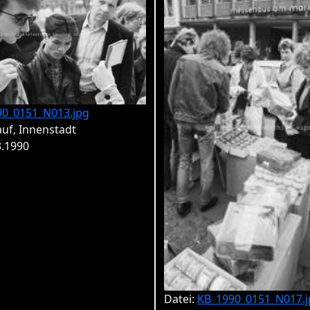
90_0151_N013.jpg
uf, Innenstadt
3.1990
Datei:
KB_1990_0151_N017.j