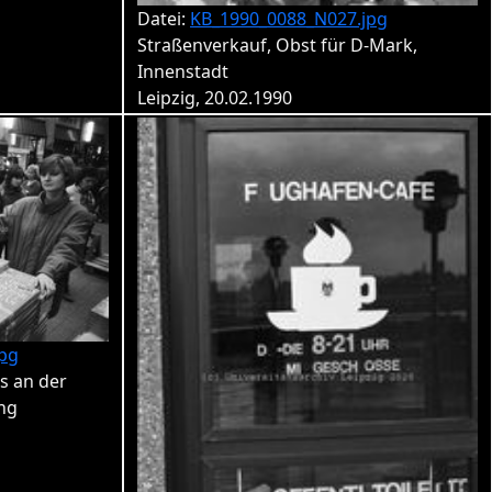
Datei:
KB_1990_0088_N027.jpg
Straßenverkauf, Obst für D-Mark,
Innenstadt
Leipzig, 20.02.1990
pg
s an der
ng