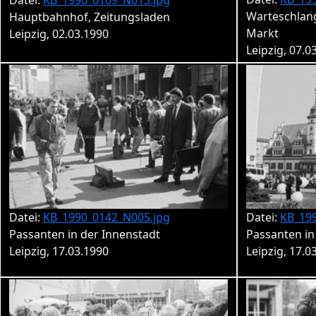
Datei:
KB_1990_0109_N013.jpg
Warteschlan
Hauptbahnhof, Zeitungsladen
Markt
Leipzig, 02.03.1990
Leipzig, 07.0
Datei:
KB_1990_0142_N005.jpg
Datei:
KB_19
Passanten in der Innenstadt
Passanten in
Leipzig, 17.03.1990
Leipzig, 17.0