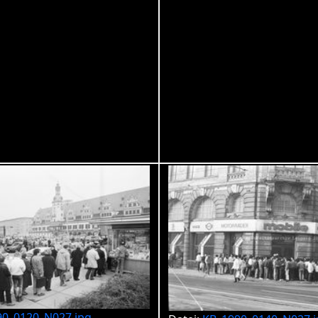
90_0120_N027.jpg