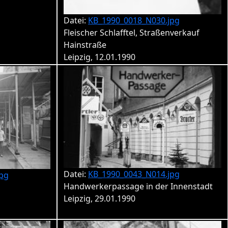
Datei:
KB_1990_0018_N030.jpg
Fleischer Schlafftel, Straßenverkauf
Hainstraße
Leipzig, 12.01.1990
Datei:
KB_1990_0043_N014.jpg
pg
Handwerkerpassage in der Innenstadt
Leipzig, 29.01.1990