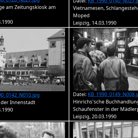
Datei:
KB_1990_0140_N027.j
ge am Zeitungskiosk am
Vietnamesen, Schlangesteh
Moped
3.1990
Leipzig, 14.03.1990
Datei:
KB_1990_0149_N008.j
90_0142_N010.jpg
Hinrichs'sche Buchhandlun
 der Innenstadt
Schaufenster in der Mädle
3.1990
Leipzig, 20.03.1990