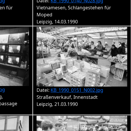
pg
Datei:
KB_1990_0140_N028.jpg
en für
Vietnamesen, Schlangestehen für
Moped
Leipzig, 14.03.1990
pg
Datei:
KB_1990_0151_N002.jpg
g,
Straßenverkauf, Innenstadt
rpassage
Leipzig, 21.03.1990