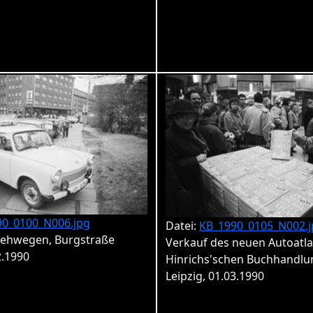
90_0100_N006.jpg
Datei:
KB_1990_0105_N002.j
Gehwegen, Burgstraße
Verkauf des neuen Autoatla
2.1990
Hinrichs'schen Buchhandlu
Leipzig, 01.03.1990