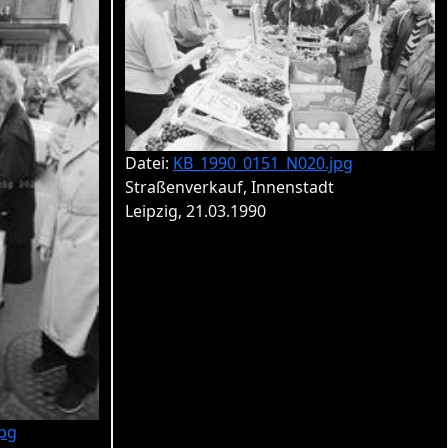
Datei:
KB_1990_0151_N020.jpg
Straßenverkauf, Innenstadt
Leipzig, 21.03.1990
pg