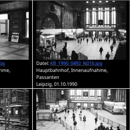
pg
Datei:
KB_1990_0492_N016.jpg
hme,
Hauptbahnhof, Innenaufnahme,
Passanten
Leipzig, 01.10.1990