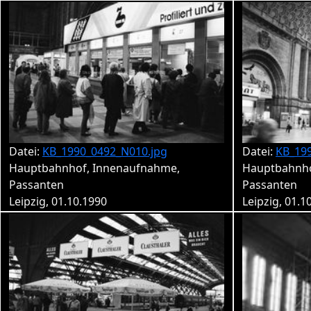
Datei:
KB_1990_0492_N010.jpg
Datei:
KB_19
Hauptbahnhof, Innenaufnahme,
Hauptbahnho
Passanten
Passanten
Leipzig, 01.10.1990
Leipzig, 01.1