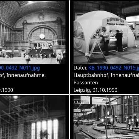
90_0492_N011.jpg
Datei:
KB_1990_0492_N015.j
f, Innenaufnahme,
Hauptbahnhof, Innenaufna
Passanten
0.1990
Leipzig, 01.10.1990