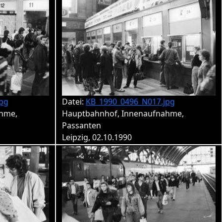
pg
Datei:
KB_1990_0496_N017.jpg
hme,
Hauptbahnhof, Innenaufnahme,
Passanten
Leipzig, 02.10.1990