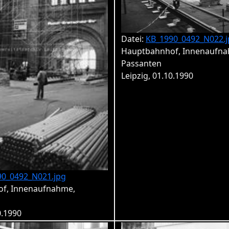
Datei:
KB_1990_0492_N022.j
Hauptbahnhof, Innenaufna
Passanten
Leipzig, 01.10.1990
90_0492_N021.jpg
f, Innenaufnahme,
0.1990