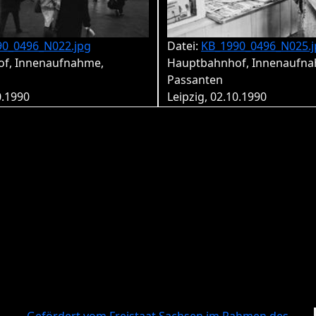
90_0496_N022.jpg
Datei:
KB_1990_0496_N025.j
f, Innenaufnahme,
Hauptbahnhof, Innenaufna
Passanten
0.1990
Leipzig, 02.10.1990