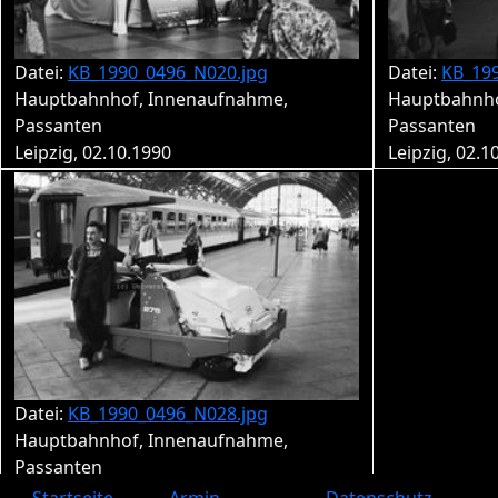
Datei:
KB_1990_0496_N020.jpg
Datei:
KB_19
Hauptbahnhof, Innenaufnahme,
Hauptbahnho
Passanten
Passanten
Leipzig, 02.10.1990
Leipzig, 02.1
Datei:
KB_1990_0496_N028.jpg
Hauptbahnhof, Innenaufnahme,
Passanten
Leipzig, 02.10.1990