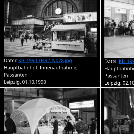
Datei:
KB_1990_0492_N028.jpg
Datei:
KB_19
Hauptbahnhof, Innenaufnahme,
Hauptbahnho
Passanten
Passanten
Leipzig, 01.10.1990
Leipzig, 02.1