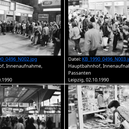
90_0496_N002.jpg
Datei:
KB_1990_0496_N003.j
f, Innenaufnahme,
Hauptbahnhof, Innenaufna
Passanten
0.1990
Leipzig, 02.10.1990