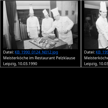
Datei:
KB_1990_0124_N012.jpg
Datei:
KB_19
Meisterköche im Restaurant Pelzklause
Meisterköche
Leipzig, 10.03.1990
Leipzig, 10.0