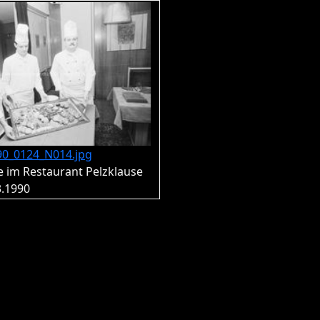
90_0124_N014.jpg
 im Restaurant Pelzklause
3.1990